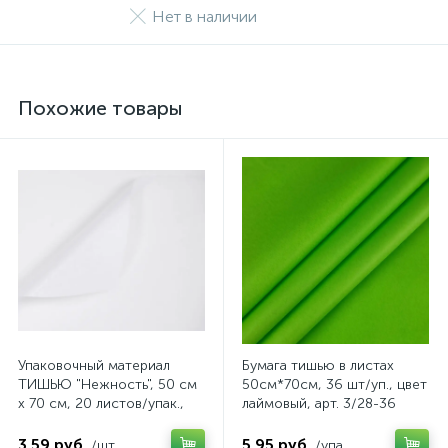
Нет в наличии
Похожие товары
Упаковочный материал
Бумага тишью в листах
ТИШЬЮ "Нежность", 50 см
50см*70см, 36 шт/уп., цвет
х 70 см, 20 листов/упак.,
лаймовый, арт. 3/28-36
белый, арт. 4640108831807
3.59 руб.
5.95 руб.
/шт
/упа