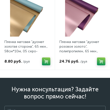
Пленка матовая "дуомат
Пленка матовая "дуомат
золотая сторона", 65 мкн.,
розовое золото",
58см*10м, 05 серо-
полипропилен, 65 мкн.,
голубой, арт. 80/05 10В
58см*30м, цвет 11
фиолетовый, арт. 162/11
8.80 руб.
24.76 руб.
/рул
/рул
30В
Нужна консультация? Задайте
вопрос прямо сейчас!