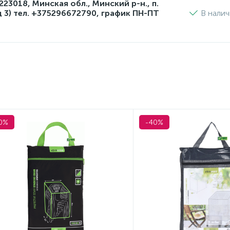
3018, Минская обл., Минский р-н., п.
д 3) тел. +375296672790, график ПН-ПТ
В нали
0%
-40%