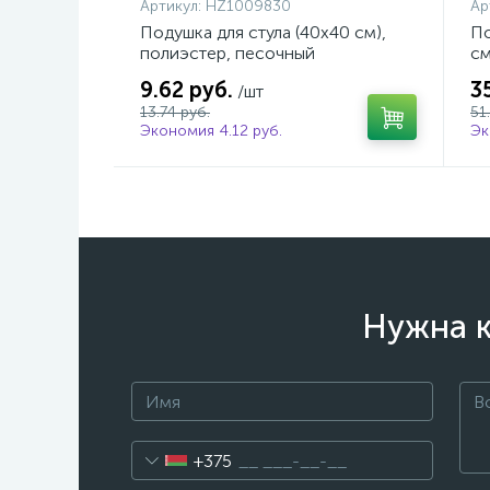
Артикул:
HZ1009830
Ар
Подушка для стула (40х40 см),
По
полиэстер, песочный
см
9.62 руб.
3
/шт
13.74 руб.
51
Экономия 4.12 руб.
Эк
Нужна к
+375