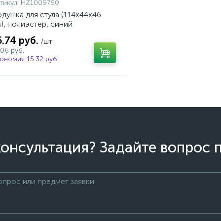
тикул:
HZ1009760
душка для стула (114х44х46
), полиэстер, синий
5.74 руб.
/шт
.06 руб.
ономия 15.32 руб.
онсультация? Задайте вопрос 