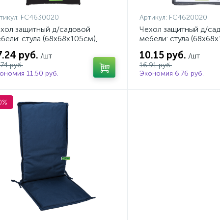
тикул:
FC4630020
Артикул:
FC4620020
хол защитный д/садовой
Чехол защитный д/са
бели: стула (68х68х105см),
мебели: стула (68х68х
лиэстер, черный
пластик, серый
7.24 руб.
10.15 руб.
/шт
/шт
.74 руб.
16.91 руб.
ономия 11.50 руб.
Экономия 6.76 руб.
0%