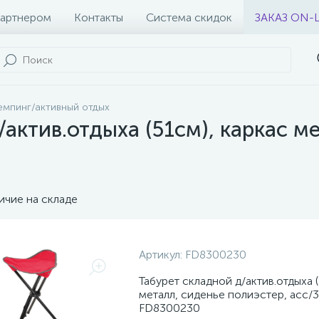
партнером
Контакты
Система скидок
ЗАКАЗ ON-
емпинг/активный отдых
актив.отдыха (51см), каркас м
ичие на складе
Артикул:
FD8300230
Табурет складной д/актив.отдыха (
металл, сиденье полиэстер, асс/3,
FD8300230