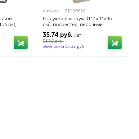
Артикул:
HZ1009880
довой
Подушка для стула (114х44х46
105см),
см), полиэстер, песочный
35.74 руб.
/шт
51.06 руб.
Экономия 15.32 руб.