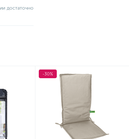
чии достаточно
-30%