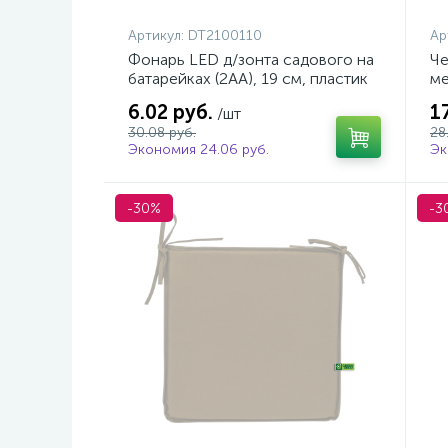
Артикул:
DT2100110
Ар
Фонарь LED д/зонта садового на
Че
батарейках (2АА), 19 см, пластик
ме
по
6.02 руб.
1
/шт
30.08 руб.
28
Экономия 24.06 руб.
Эк
-30%
-3