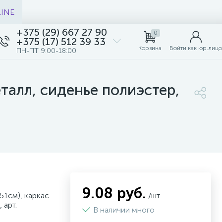
LINE
+375 (29) 667 27 90
0
+375 (17) 512 39 33
Корзина
Войти как юр.лицо
ПН-ПТ 9:00-18:00
еталл, сиденье полиэстер,
9.08 руб.
51см), каркас
/шт
 арт.
В наличии много