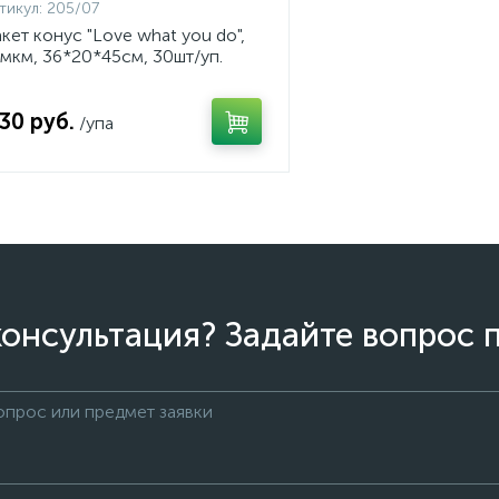
тикул:
205/07
кет конус "Love what you do",
мкм, 36*20*45см, 30шт/уп.
вет розовый), арт. 205/07
.30 руб.
/упа
онсультация? Задайте вопрос 