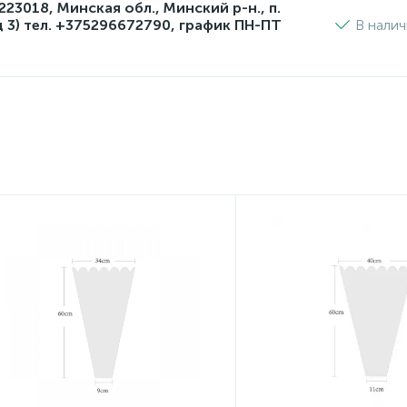
3018, Минская обл., Минский р-н., п.
д 3) тел. +375296672790, график ПН-ПТ
В нали