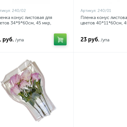
тикул:
240/02
Артикул:
240/01
енка конус листовая для
Пленка конус листова
етов 34*9*60см, 45 мкр,
цветов 40*11*60см, 4
0шт/уп, прозрачный, арт.
100шт/уп, прозрачный,
0/02
240/01
1 руб.
23 руб.
/упа
/упа