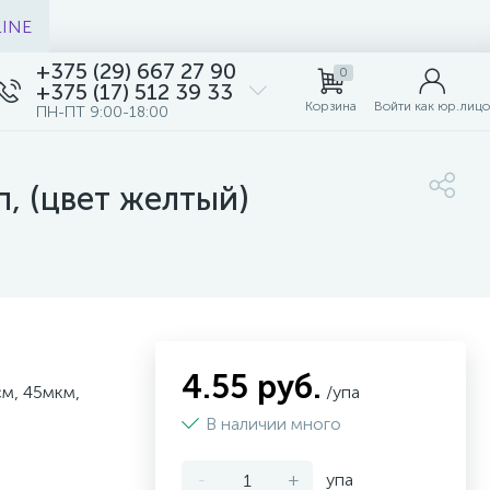
LINE
+375 (29) 667 27 90
0
+375 (17) 512 39 33
Корзина
Войти как юр.лицо
ПН-ПТ 9:00-18:00
п, (цвет желтый)
4.55 руб.
см, 45мкм,
/упа
В наличии много
-
+
упа