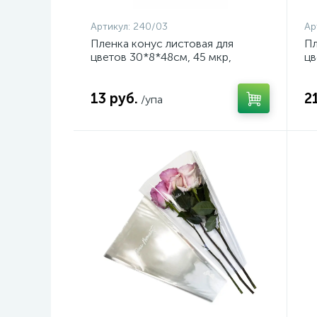
Артикул:
240/03
Ар
Пленка конус листовая для
Пл
цветов 30*8*48см, 45 мкр,
цв
100шт/уп, прозрачный, арт.
10
240/03
24
13 руб.
2
/упа