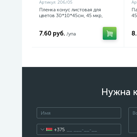
Артикул:
206/05
Ар
Пленка конус листовая для
Па
цветов 30*10*45см, 45 мкр,
45
30шт/уп, белый, арт. 206/05
(ц
7.60 руб.
8
/упа
Нужна к
+375