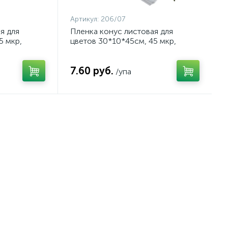
Артикул:
206/07
я для
Пленка конус листовая для
5 мкр,
цветов 30*10*45см, 45 мкр,
 арт.
30шт/уп, белый, арт. 206/07
7.60 руб.
/упа