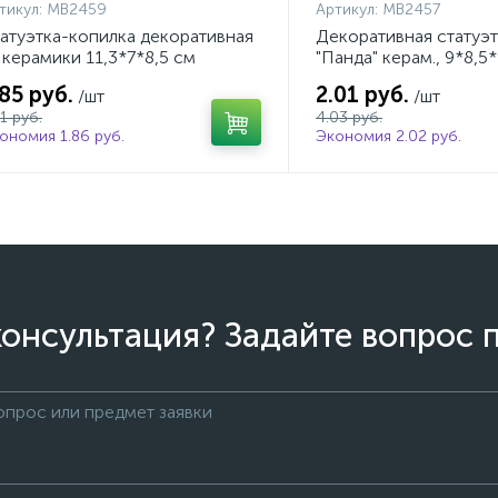
тикул:
MB2459
Артикул:
MB2457
атуэтка-копилка декоративная
Декоративная статуэ
 керамики 11,3*7*8,5 см
"Панда" керам., 9*8,5
MB2457
.85 руб.
2.01 руб.
/шт
/шт
71 руб.
4.03 руб.
ономия 1.86 руб.
Экономия 2.02 руб.
онсультация? Задайте вопрос 