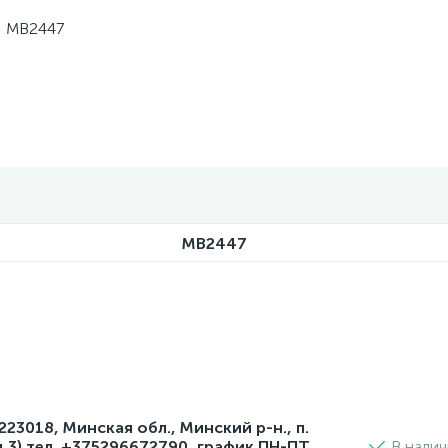
и MB2447
MB2447
3018, Минская обл., Минский р-н., п.
д 3) тел. +375296672790, график ПН-ПТ
В нали