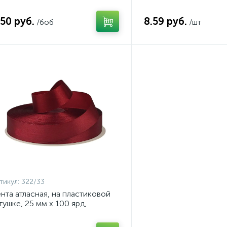
розовый, арт. 322/04
.50 руб.
8.59 руб.
/боб
/шт
тикул:
322/33
нта атласная, на пластиковой
тушке, 25 мм х 100 ярд,
рдовый, арт. 322/33