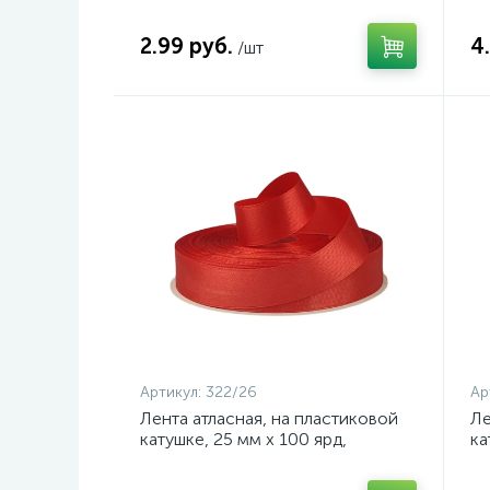
шоколад, арт. 122/32
2.99 руб.
4
/шт
Артикул:
322/26
Ар
Лента атласная, на пластиковой
Ле
катушке, 25 мм х 100 ярд,
ка
красный, арт. 322/26
бо