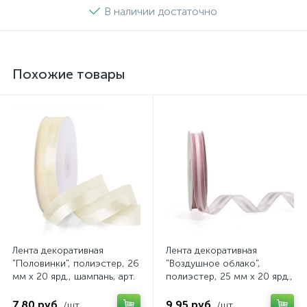
В наличии достаточно
Похожие товары
Лента декоративная
Лента декоративная
"Половинки", полиэстер, 26
"Воздушное облако",
мм х 20 ярд., шампань, арт.
полиэстер, 25 мм х 20 ярд.,
4630079854431
светло-розовый, арт.
4640108863631
7.80 руб.
9.95 руб.
/шт
/шт