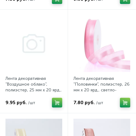
Лента декоративная
Лента декоративная
"Воздушное облако",
"Половинки", полиэстер, 26
полиэстер, 25 мм х 20 ярд.,
мм х 20 ярд., светло-
розовый пион, арт.
розовый, арт.
4640108863648
4630079854424
9.95 руб.
7.80 руб.
/шт
/шт