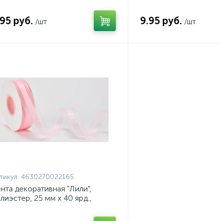
д., светло-розовый, арт.
ярд., розовый пион, ар
40108863631
4640108863648
.95 руб.
9.95 руб.
/шт
/шт
тикул:
4630270022165
нта декоративная "Лили",
лиэстер, 25 мм х 40 ярд.,
етло-розовый, арт.
630270022165