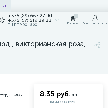
LINE
+375 (29) 667 27 90
0
+375 (17) 512 39 33
Корзина
Войти как юр.лицо
ПН-ПТ 9:00-18:00
ярд., викторианская роза,
8.35 руб.
стер, 25 мм х
/шт
В наличии много