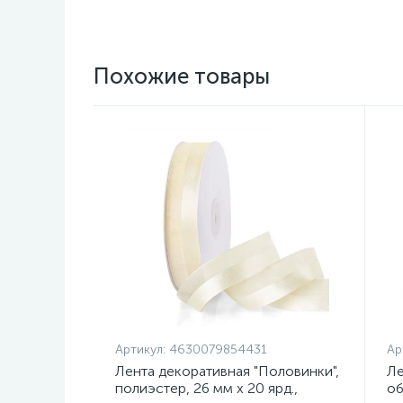
Похожие товары
Артикул:
4630079854431
Ар
Лента декоративная "Половинки",
Ле
полиэстер, 26 мм х 20 ярд.,
об