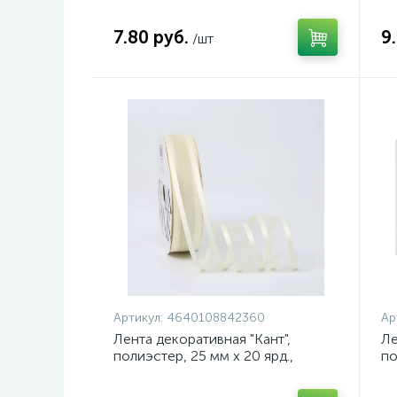
шампань, арт. 4630079854431
яр
46
7.80 руб.
9
/шт
Артикул:
4640108842360
Ар
Лента декоративная "Кант",
Ле
полиэстер, 25 мм х 20 ярд.,
по
шампань, арт. 4640108842360
св
4