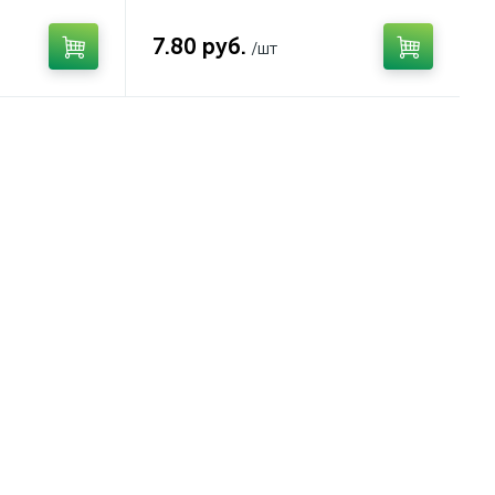
т.
светло-розовый, арт.
4630079854424
7.80 руб.
/шт