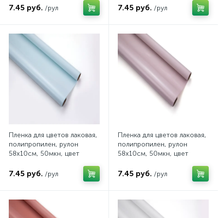
211/08 10В
211/07 10В
7.45 руб.
7.45 руб.
/рул
/рул
Пленка для цветов лаковая,
Пленка для цветов лаковая,
полипропилен, рулон
полипропилен, рулон
58х10см, 50мкн, цвет
58х10см, 50мкн, цвет
голубой, арт. 211/05 10В
пастельно-розовый, арт.
211/04 10В
7.45 руб.
7.45 руб.
/рул
/рул