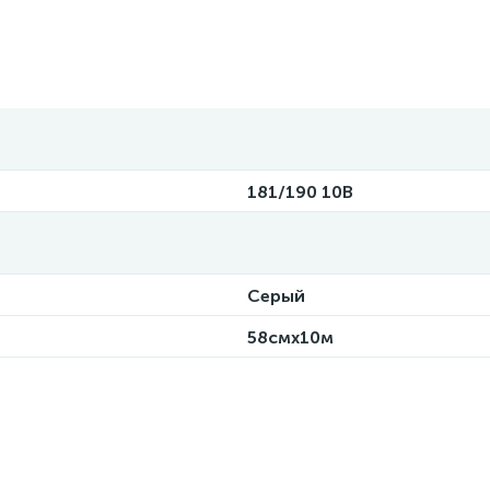
181/190 10В
Серый
58смx10м