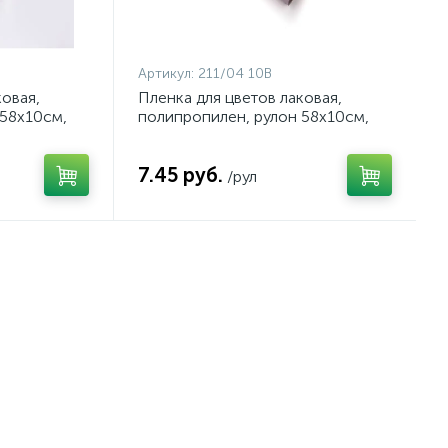
Артикул:
211/04 10В
ковая,
Пленка для цветов лаковая,
 58х10см,
полипропилен, рулон 58х10см,
арт. 211/05
50мкн, цвет пастельно-розовый,
арт. 211/04 10В
7.45 руб.
/рул