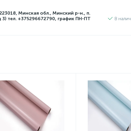
3018, Минская обл., Минский р-н., п.
д 3) тел. +375296672790, график ПН-ПТ
В нали