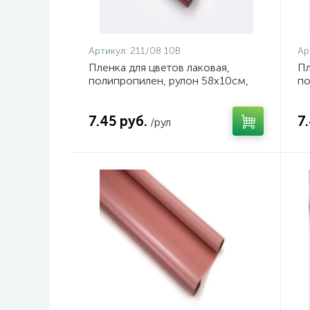
Артикул:
211/08 10В
Ар
Пленка для цветов лаковая,
Пл
полипропилен, рулон 58х10см,
по
50мкн, цвет фиолетово-розовый,
50
арт. 211/08 10В
ко
7.45 руб.
7
/рул