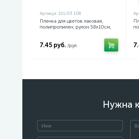
Артикул:
211/03 10В
Ар
Пленка для цветов лаковая,
Пл
полипропилен, рулон 58х10см,
по
50мкн, цвет киноварь, арт. 211/03
50
10В
1
7.45 руб.
7
/рул
Нужна к