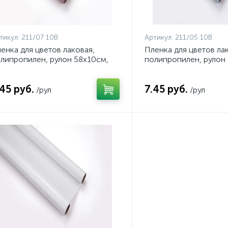
тикул:
211/07 10В
Артикул:
211/05 10В
енка для цветов лаковая,
Пленка для цветов ла
липропилен, рулон 58х10см,
полипропилен, рулон
мкн, цвет рыжевато-
50мкн, цвет голубой, 
ричневый, арт. 211/07 10В
10В
.45 руб.
7.45 руб.
/рул
/рул