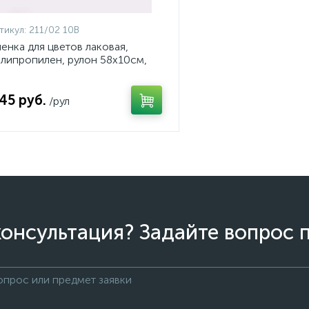
тикул:
211/02 10В
енка для цветов лаковая,
липропилен, рулон 58х10см,
мкн, цвет белый, арт. 211/02
0В
.45 руб.
/рул
онсультация? Задайте вопрос 