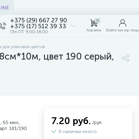
LINE
+375 (29) 667 27 90
0
+375 (17) 512 39 33
Корзина
Войти как юр.лицо
ПН-ПТ 9:00-18:00
а для упаковки цветов
58см*10м, цвет 190 серый,
7.20 руб.
 65 мкн.,
/рул
арт. 181/190
В наличии много