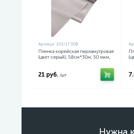
Артикул:
201/17 30B
Ар
Пленка корейская перламутровая
Пл
(цвет серый), 58см*30м, 50 мкм,
(ц
арт. 201/17 30B
ар
21 руб.
7
/шт
Нужна к