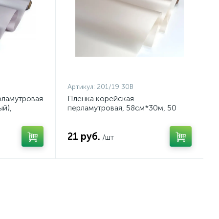
Артикул:
201/19 30B
рламутровая
Пленка корейская
ый),
перламутровая, 58см*30м, 50
 втулке
мкм (цвет бледно-розовый), арт.
201/19 30B
21 руб.
/шт