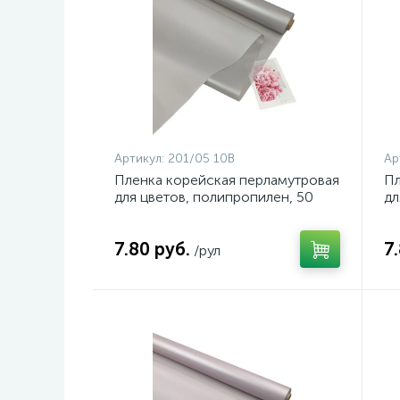
Артикул:
201/05 10В
Ар
Пленка корейская перламутровая
Пл
для цветов, полипропилен, 50
дл
мкн., 58см*10м, цвет
мк
серебристый
зе
7.80 руб.
7
/рул