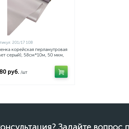
тикул:
201/17 10B
енка корейская перламутровая
вет серый), 58см*10м, 50 мкм,
т. 201/17 10B
.80 руб.
/шт
онсультация? Задайте вопрос 