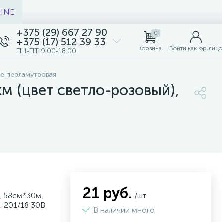
LINE
+375 (29) 667 27 90
0
+375 (17) 512 39 33
Корзина
Войти как юр.лицо
ПН-ПТ 9:00-18:00
не перламутровая
м (цвет светло-розовый),
21 руб.
, 58см*30м,
/шт
. 201/18 30B
В наличии много