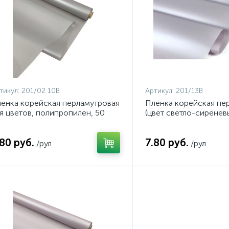
тикул:
201/02 10В
Артикул:
201/13В
енка корейская перламутровая
Пленка корейская пе
я цветов, полипропилен, 50
(цвет светло-сиренев
н., 58см*10м, цвет серо-
58см*10м, 50 мкм, на
леный, арт. 201/02 10В
.80 руб.
7.80 руб.
/рул
/рул