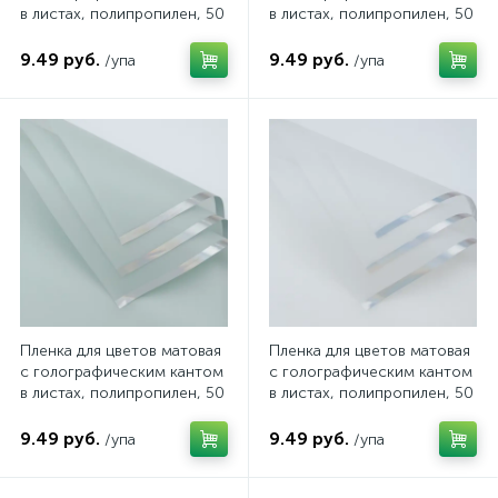
в листах, полипропилен, 50
в листах, полипропилен, 50
мкн., 57*57см, 20 шт/уп,
мкн., 57*57см, 20 шт/уп,
цвет фиолетовый, арт.
цвет красный, арт.
9.49 руб.
9.49 руб.
/упа
/упа
FF0018/08
FF0018/07
Пленка для цветов матовая
Пленка для цветов матовая
с голографическим кантом
с голографическим кантом
в листах, полипропилен, 50
в листах, полипропилен, 50
мкн., 57*57см, 20 шт/уп,
мкн., 57*57см, 20 шт/уп,
цвет пастельный зеленый,
цвет белый, арт. FF0018/04
9.49 руб.
9.49 руб.
/упа
/упа
арт. FF0018/05