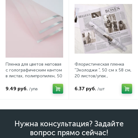
Пленка для цветов матовая
Флористическая пленка
с голографическим кантом
"Эколоджи ", 50 см х 58 см,
в листах, полипропилен, 50
20 листов/упак.,
мкн., 57*57см, 20 шт/уп,
фиолетовый, арт.
цвет светло-розовый, арт.
4640108822317
9.49 руб.
6.37 руб.
/упа
/шт
FF0018/02
Нужна консультация? Задайте
вопрос прямо сейчас!