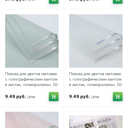
FF0018/08
FF0018/07
Пленка для цветов матовая
Пленка для цветов матовая
с голографическим кантом
с голографическим кантом
в листах, полипропилен, 50
в листах, полипропилен, 50
мкн., 57*57см, 20 шт/уп,
мкн., 57*57см, 20 шт/уп,
цвет пастельный зеленый,
цвет белый, арт. FF0018/04
9.49 руб.
9.49 руб.
/упа
/упа
арт. FF0018/05