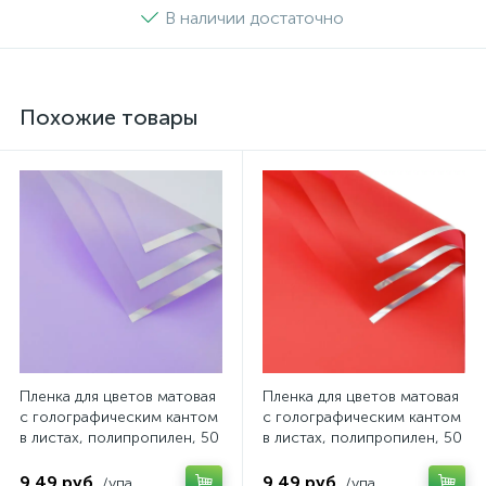
В наличии достаточно
Похожие товары
Пленка для цветов матовая
Пленка для цветов матовая
с голографическим кантом
с голографическим кантом
в листах, полипропилен, 50
в листах, полипропилен, 50
мкн., 57*57см, 20 шт/уп,
мкн., 57*57см, 20 шт/уп,
цвет фиолетовый, арт.
цвет красный, арт.
9.49 руб.
9.49 руб.
/упа
/упа