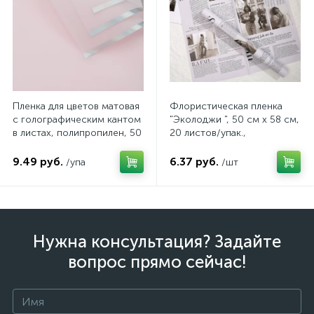
Пленка для цветов матовая
Флористическая пленка
с голографическим кантом
"Эколоджи ", 50 см х 58 см,
в листах, полипропилен, 50
20 листов/упак.,
мкн., 57*57см, 20 шт/уп,
фиолетовый, арт.
цвет светло-розовый, арт.
4640108822317
9.49 руб.
6.37 руб.
/упа
/шт
FF0018/02
Нужна консультация? Задайте
вопрос прямо сейчас!