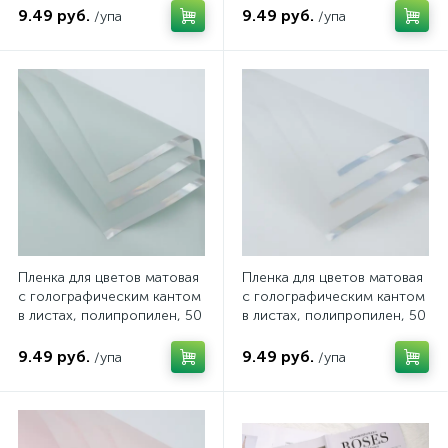
цвет фиолетовый, арт.
цвет красный, арт.
9.49 руб.
9.49 руб.
/упа
/упа
FF0018/08
FF0018/07
Пленка для цветов матовая
Пленка для цветов матовая
с голографическим кантом
с голографическим кантом
в листах, полипропилен, 50
в листах, полипропилен, 50
мкн., 57*57см, 20 шт/уп,
мкн., 57*57см, 20 шт/уп,
цвет пастельный зеленый,
цвет белый, арт. FF0018/04
9.49 руб.
9.49 руб.
/упа
/упа
арт. FF0018/05