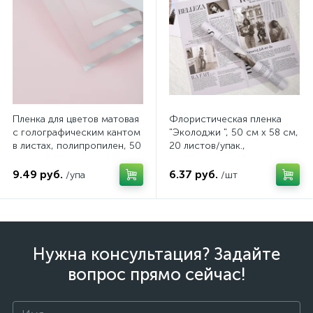
Пленка для цветов матовая
Флористическая пленка
с голографическим кантом
"Эколоджи ", 50 см х 58 см,
в листах, полипропилен, 50
20 листов/упак.,
мкн., 57*57см, 20 шт/уп,
фиолетовый, арт.
цвет светло-розовый, арт.
4640108822317
9.49 руб.
6.37 руб.
/упа
/шт
FF0018/02
Нужна консультация? Задайте
вопрос прямо сейчас!