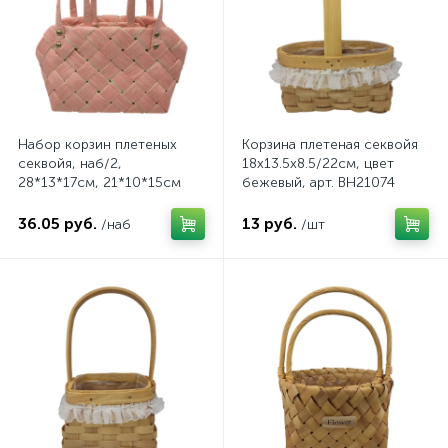
Набор корзин плетеных
Корзина плетеная секвойя
секвойя, наб/2,
18x13.5x8.5/22см, цвет
28*13*17cм, 21*10*15см
бежевый, арт. BH21074
цвет розовый, арт. GF919
S/2 pink
36.05 руб.
13 руб.
/наб
/шт