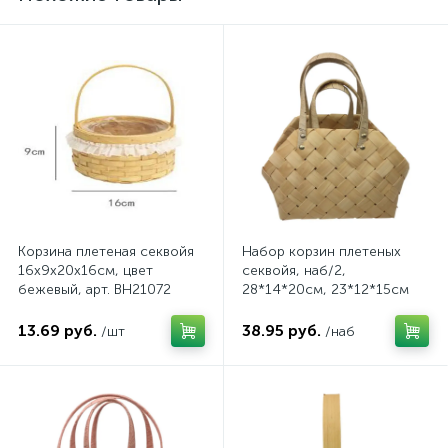
Корзина плетеная секвойя
Набор корзин плетеных
16х9х20х16см, цвет
секвойя, наб/2,
бежевый, арт. BH21072
28*14*20cм, 23*12*15см
цвет натуральный, арт.
GF925 S/2
13.69 руб.
38.95 руб.
/шт
/наб