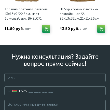
Корзина плетеная секвойя
Набор корзин плетеных
13х13х9/22.5см, цвет
секвойя, наб/2,
бежевый, арт. BH21071
26x13x32см,21х11х26см
цвет бежевый, арт. QQ12-
035
11.80 руб.
43.50 руб.
/шт
/наб
Нужна консультация? Задайте
вопрос прямо сейчас!
+375