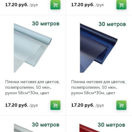
41/206 30В
30В
17.20 руб.
17.20 руб.
/рул
/рул
Пленка матовая для цветов,
Пленка матовая для цветов,
полипропилен, 50 мкн.,
полипропилен, 50 мкн.,
рулон 58см*30м, цвет
рулон 58см*30м, цвет
молочно-голубой, арт.
классический синий, арт.
41/011 30В
41/019 30В
17.20 руб.
17.20 руб.
/рул
/рул