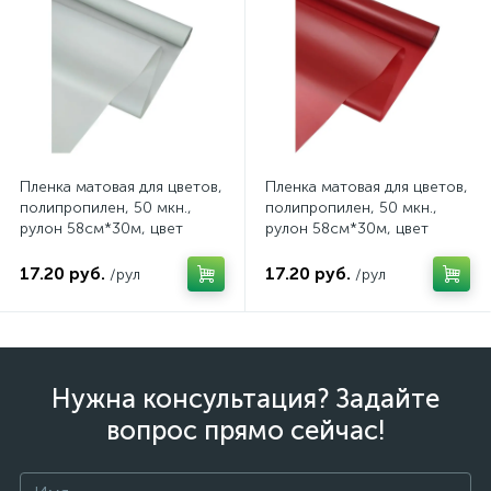
Пленка матовая для цветов,
Пленка матовая для цветов,
полипропилен, 50 мкн.,
полипропилен, 50 мкн.,
рулон 58см*30м, цвет
рулон 58см*30м, цвет
пастельно-зеленый, арт.
темно-красный, арт. 41/241
41/226 30В
30В
17.20 руб.
17.20 руб.
/рул
/рул
Нужна консультация? Задайте
вопрос прямо сейчас!