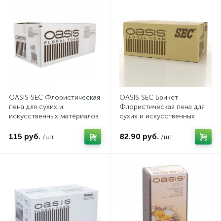
OASIS SEC Флористическая
OASIS SEC Брикет
пена для сухих и
Флористическая пена для
искусственных материалов
сухих и искусственных
20 шт х 1 коробке, арт. 20-
цветов 20 шт х 1 коробке
02302
115 руб.
82.90 руб.
/шт
/шт