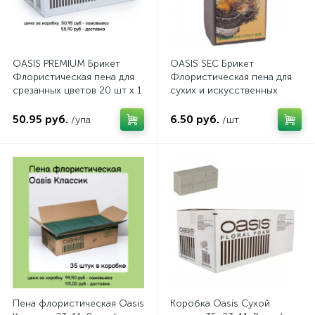
OASIS PREMIUM Брикет
OASIS SEC Брикет
Флористическая пена для
Флористическая пена для
срезанных цветов 20 шт х 1
сухих и искусственных
коробке арт.1001
цветов в индивидуальной
упаковке 23х11х8см, арт.
50.95 руб.
6.50 руб.
/упа
/шт
71-02800
Пена флористическая Oasis
Коробка Oasis Сухой