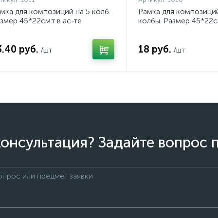
мка для композиций на 5 колб.
Рамка для композиций
змер 45*22см.т в ас-те
колбы. Размер 45*22см
3.40 руб.
18 руб.
/шт
/шт
онсультация? Задайте вопрос 