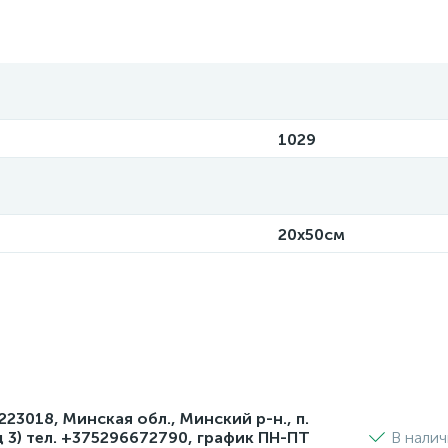
1029
20x50см
3018, Минская обл., Минский р-н., п.
д 3) тел. +375296672790, график ПН-ПТ
В нали