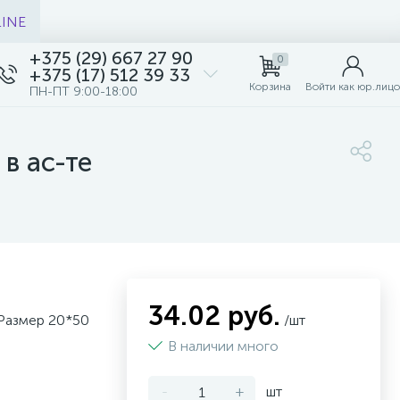
LINE
+375 (29) 667 27 90
0
+375 (17) 512 39 33
Корзина
Войти как юр.лицо
ПН-ПТ 9:00-18:00
в ас-те
34.02 руб.
 Размер 20*50
/шт
В наличии много
-
+
шт