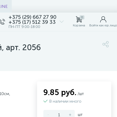
LINE
+375 (29) 667 27 90
0
+375 (17) 512 39 33
Корзина
Войти как юр.лицо
ПН-ПТ 9:00-18:00
, арт. 2056
9.85 руб.
x10см,
/шт
В наличии много
-
+
шт