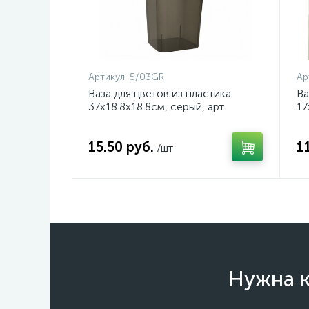
Артикул:
5/03GR
Ар
Ваза для цветов из пластика
Ва
37х18.8х18.8см, серый, арт.
17
5/03GR
2
15.50 руб.
1
/шт
Нужна к