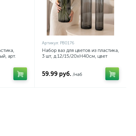
Артикул:
PB0176
астика,
Набор ваз для цветов из пластика,
й, арт.
3 шт, д.12/15/20хH40см, цвет
серый, арт. PB0176
59.99 руб.
/наб