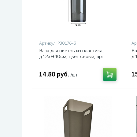
Артикул:
PB0176-3
Ар
Ваза для цветов из пластика,
Ва
д.12хH40см, цвет серый, арт.
д.
PB0176-3
PB
14.80 руб.
1
/шт