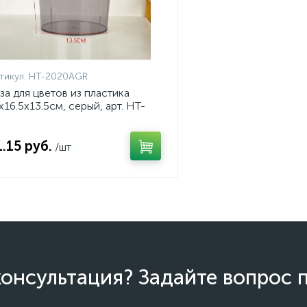
тикул:
HT-2020AGR
за для цветов из пластика
x16.5x13.5см, серый, арт. HT-
020AGR
1.15 руб.
/шт
онсультация? Задайте вопрос 