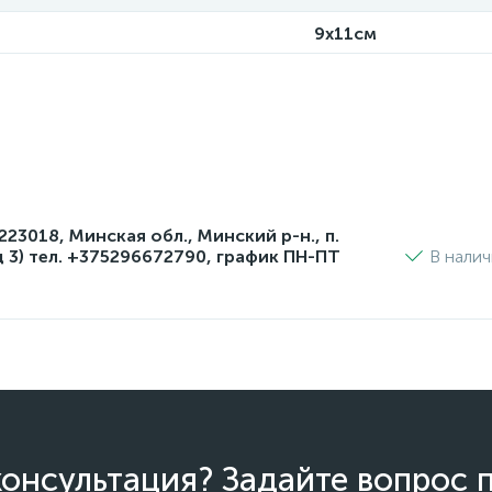
9x11см
3018, Минская обл., Минский р-н., п.
д 3) тел. +375296672790, график ПН-ПТ
В нали
онсультация? Задайте вопрос 