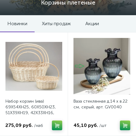
Корзины плетеные
Новинки
Хиты продаж
Акции
Набор корзин (ива)
Ваза стеклянная д.14 х в.22
69X54XH25, 60X50XH23,
см, серый, арт. GV0040
51X39XH19, 42X33XH16,
33X25XH14, 5 шт.,
выбеленный, арт.
275,09 руб.
45,10 руб.
/наб
/шт
4630270046031