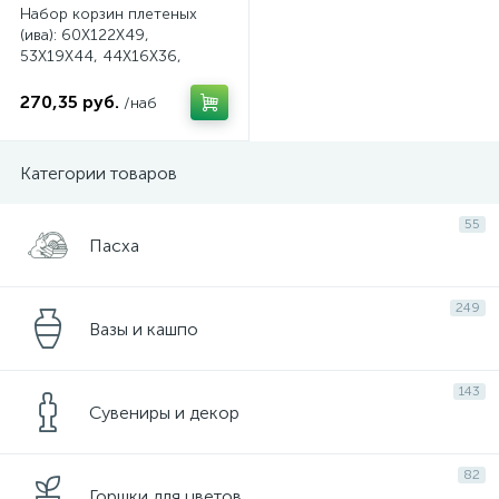
Набор корзин плетеных
(ива): 60X122X49,
53X19X44, 44X16X36,
35X14X29, 27X11X21, 5шт
выбелен, арт.
270,35 руб.
/наб
4630270046024
Категории товаров
55
Пасха
249
Вазы и кашпо
143
Сувениры и декор
82
Горшки для цветов