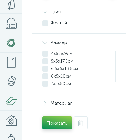
Цвет
Желтый
Размер
4x5.5x9см
5x5x17.5см
6.5x6x13.5см
6x5x10см
7x5x50см
8x15x19см
Материал
Показать