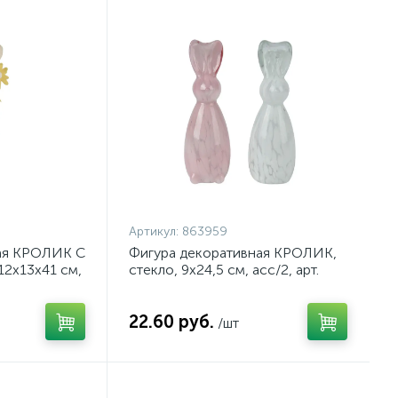
Артикул:
863959
ая КРОЛИК С
Фигура декоративная КРОЛИК,
12х13х41 см,
стекло, 9х24,5 см, асс/2, арт.
863959
22.60 руб.
/шт