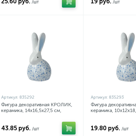
25.60 руб.
19 руб.
/шт
/шт
Артикул:
835292
Артикул:
835293
Фигура декоративная КРОЛИК,
Фигура декоративн
керамика, 14х16,5х27,5 см,
керамика, 10х12х18,
синий/белый, арт. 835292
белый, арт. 835293
43.85 руб.
19.80 руб.
/шт
/шт