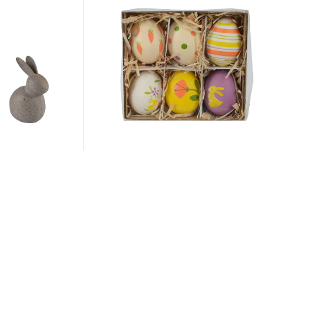
Артикул:
807834
ая КРОЛИК,
Набор фигур декоративных
см, асс/3,
ПАСХАЛЬНОЕ ЯЙЦО, пластик, 6
шт/наб, д.4х6 см, арт. 807834
8.90 руб.
/наб