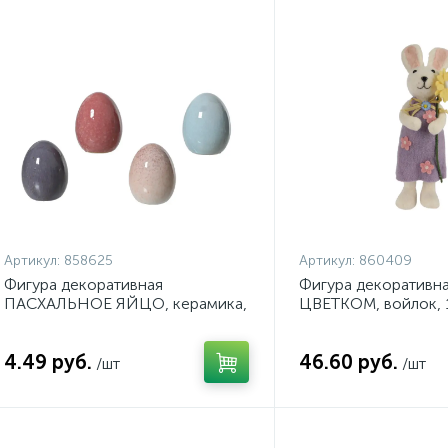
Артикул:
858625
Артикул:
860409
Фигура декоративная
Фигура декоративн
ПАСХАЛЬНОЕ ЯЙЦО, керамика,
ЦВЕТКОМ, войлок, 
д.6х7,7 см, асс/4, арт. 858625
арт. 860409
4.49 руб.
46.60 руб.
/шт
/шт