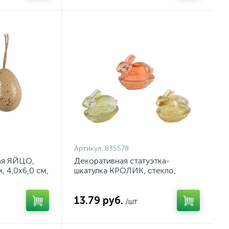
Артикул:
835578
ая ЯЙЦО,
Декоративная статуэтка-
, 4,0х6,0 см,
шкатулка КРОЛИК, стекло,
12,2х8,7х10,1см, асс/3, арт.
835578
13.79 руб.
/шт