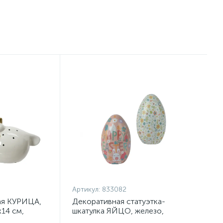
Артикул:
833082
ая КУРИЦА,
Декоративная статуэтка-
х14 см,
шкатулка ЯЙЦО, железо,
д.10х7см, асс/2, арт. 833082