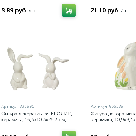
8.89 руб.
21.10 руб.
/шт
/шт
Артикул:
833991
Артикул:
835189
Фигура декоративная КРОЛИК,
Фигура декоративн
керамика, 16,3х10,3х25,3 см,
керамика, 10,9х9,4х1
асс/2, белый, арт. 833991
835189