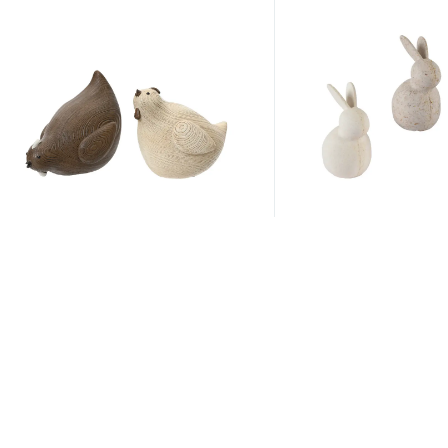
Артикул:
877751
Артикул:
805178
Фигура декоративная КУРИЦА,
Фигура декоративн
полирезин, 6,8х10,3х7,5 см,
пластик, 6,5х8,8х13 
асс/2, арт. 877751
арт. 805178
8.99 руб.
8.86 руб.
/шт
/шт