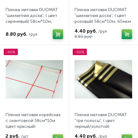
Пленка матовая DUOMAT
Пленка матовая DUOMAT
"шахматная доска", ( цвет
"шахматная доска", ( цвет
сиреневый) 58см*10м,
розовый) 58см*10м, 65мкм
65мкм
4.40 руб.
/рул
8.80 руб.
/рул
8.80 руб.
-50%
-50%
Пленка матовая корейская
Пленка матовая DUOMAT
с окантовкой 58см*10м
"три полосы", ( цвет
(цвет красный)
черный/золотой)
58см*10м, 65мкм
2 руб.
4.40 руб.
/шт
/рул