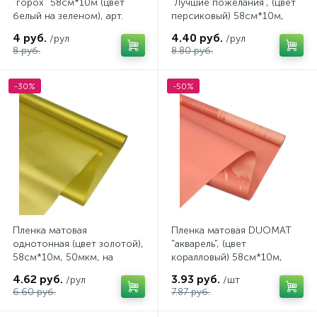
"горох" 58см*10м (цвет
"Лучшие пожелания", (цвет
белый на зеленом), арт.
персиковый) 58см*10м,
46/6
65мкм
4 руб.
4.40 руб.
/рул
/рул
8 руб.
8.80 руб.
-30%
-50%
Пленка матовая
Пленка матовая DUOMAT
однотонная (цвет золотой),
"акварель", (цвет
58см*10м, 50мкм, на
коралловый) 58см*10м,
втулке
65мкм
4.62 руб.
3.93 руб.
/рул
/шт
6.60 руб.
7.87 руб.