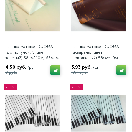
Пленка матовая DUOMAT
Пленка матовая DUOMAT
"До полуночи", (цвет
"акварель", (цвет
зеленый) 58см*10м, 65мкм
шоколадный) 58см*10м,
65мкм
4.50 руб.
3.93 руб.
/рул
/шт
9 руб.
7.87 руб.
-50%
-50%