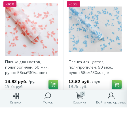
-30%
-30%
Пленка для цветов,
Пленка для цветов,
полипропилен, 50 мкн.,
полипропилен, 50 мкн.,
рулон 58см*30м, цвет
рулон 58см*30м, цвет
розовый, арт. 204/PN
светло-синий, арт. 204/BL
13.82 руб.
13.82 руб.
/рул
/рул
19.75 руб.
19.75 руб.
0
-30%
-50%
Каталог
Поиск
Корзина
Войти как юр.лицо