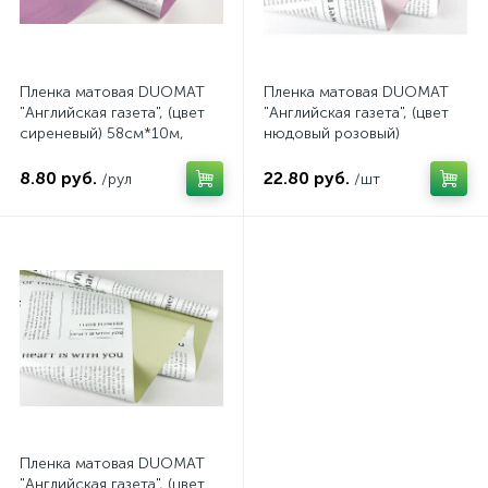
Пленка матовая DUOMAT
Пленка матовая DUOMAT
"Английская газета", (цвет
"Английская газета", (цвет
сиреневый) 58см*10м,
нюдовый розовый)
65мкм, на втулке
58см*30м, 65мкм, арт.
202/08 30B
8.80 руб.
22.80 руб.
/рул
/шт
Пленка матовая DUOMAT
"Английская газета", (цвет