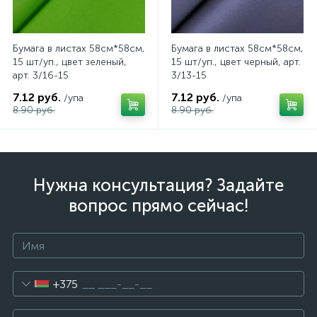
Бумага в листах 58см*58см,
Бумага в листах 58см*58см,
15 шт/уп., цвет зеленый,
15 шт/уп., цвет черный, арт.
арт. 3/16-15
3/13-15
7.12 руб.
7.12 руб.
/упа
/упа
8.90 руб.
8.90 руб.
Нужна консультация? Задайте
вопрос прямо сейчас!
+375