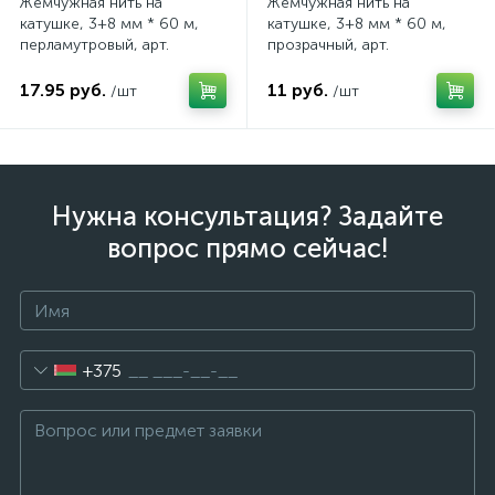
Жемчужная нить на
Жемчужная нить на
катушке, 3+8 мм * 60 м,
катушке, 3+8 мм * 60 м,
перламутровый, арт.
прозрачный, арт.
4630270084217
4630270084224
17.95 руб.
11 руб.
/шт
/шт
Нужна консультация? Задайте
вопрос прямо сейчас!
+375