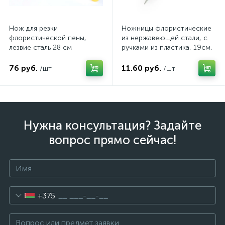
Нож для резки
Ножницы флористические
флористической пены,
из нержавеющей стали, с
лезвие сталь 28 см
ручками из пластика, 19см,
рукоятка пластик
микс цвета, арт. G-504J
76 руб.
11.60 руб.
/шт
/шт
Нужна консультация? Задайте
вопрос прямо сейчас!
+375