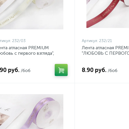
тикул:
232/03
Артикул:
232/21
нта атласная PREMIUM
Лента атласная PREM
юбовь с первого взгляда",
"ЛЮБОВЬ С ПЕРВОГО
мм*45ярд, кремовый
25мм*41м цвет 21 винн
232/21
.90 руб.
8.90 руб.
/боб
/боб