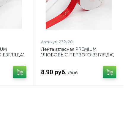
Артикул:
232/20
IUM
Лента атласная PREMIUM
 ВЗГЛЯДА",
"ЛЮБОВЬ С ПЕРВОГО ВЗГЛЯДА",
ый, арт.
25мм*41м цвет 20 красный, арт.
232/20
8.90 руб.
/боб