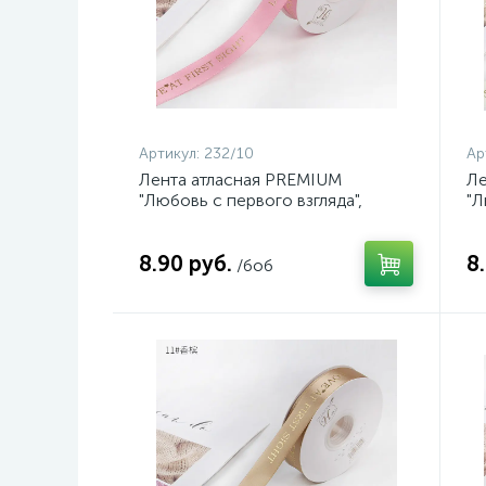
Артикул:
232/10
Ар
Лента атласная PREMIUM
Ле
"Любовь с первого взгляда",
"Л
25мм*45ярд, нежно-розовый
25
8.90 руб.
8
/боб