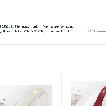
3018, Минская обл., Минский р-н., п.
д 3) тел. +375296672790, график ПН-ПТ
В нали