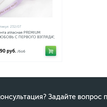
тикул:
232/07
нта атласная PREMIUM
ЛЮБОВЬ С ПЕРВОГО ВЗГЛЯДА",
мм*41м цвет 07 сиреневый,
т. 232/07
.90 руб.
/боб
онсультация? Задайте вопрос 