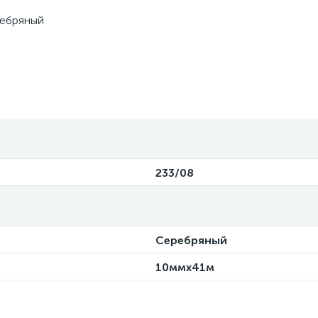
ребряный
233/08
Серебряный
10ммx41м