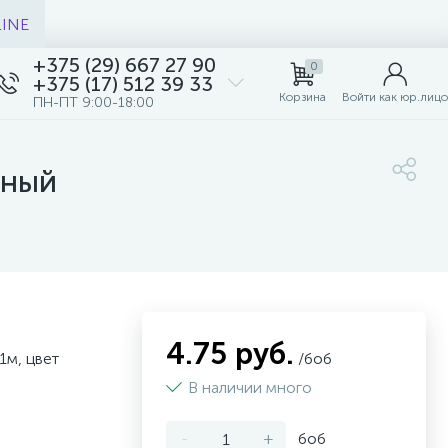
LINE
+375 (29) 667 27 90
0
+375 (17) 512 39 33
Корзина
Войти как юр.лицо
ПН-ПТ 9:00-18:00
яный
4.75 руб.
1м, цвет
/боб
В наличии много
-
+
боб