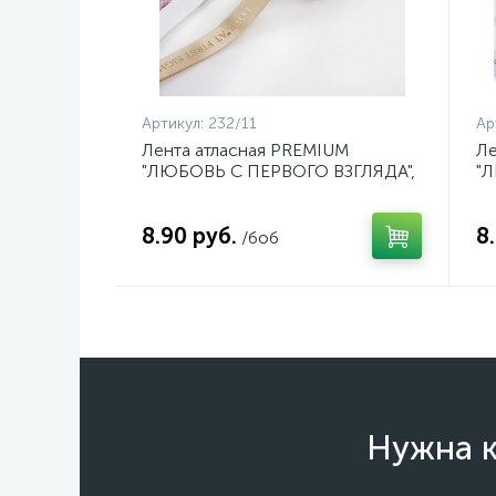
Артикул:
232/11
Ар
Лента атласная PREMIUM
Ле
"ЛЮБОВЬ С ПЕРВОГО ВЗГЛЯДА",
"
25мм*41м цвет 11 шампанское,
25
арт. 232/11
ар
8.90 руб.
8
/боб
Нужна к