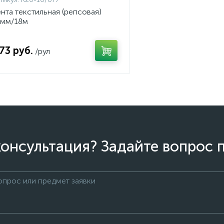
нта текстильная (репсовая)
0мм/18м
.73 руб.
/рул
онсультация? Задайте вопрос 