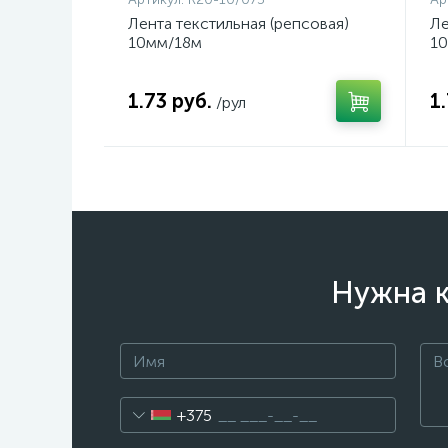
Лента текстильная (репсовая)
Ле
10мм/18м
1
1.73 руб.
1
/рул
Нужна к
+375