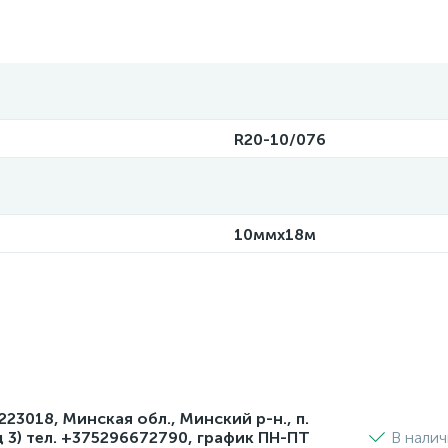
R20-10/076
10ммx18м
3018, Минская обл., Минский р-н., п.
д 3) тел. +375296672790, график ПН-ПТ
В нали