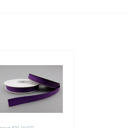
тикул:
R20-10/077