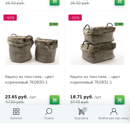
26.32 руб.
26.32 руб.
-50%
-50%
Кашпо из текстиля,- цвет
Кашпо из текстиля, - цвет
коричневый 760830-1
коричневый 760831-1
23.65 руб.
18.71 руб.
/шт
/шт
47.30 руб.
37.43 руб.
0
-50%
-30%
Каталог
Поиск
Корзина
Войти как юр.лицо