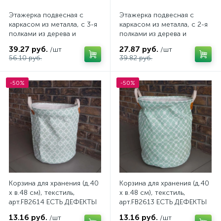
Этажерка подвесная с
Этажерка подвесная с
каркасом из металла, с 3-я
каркасом из металла, с 2-я
полками из дерева и
полками из дерева и
зеркалом, 40х10х40 см,
зеркалом, 50х10х19 см, арт.
39.27 руб.
27.87 руб.
/шт
/шт
арт. DD1400070
DD1400060
56.10 руб.
39.82 руб.
-50%
-50%
Корзина для хранения (д.40
Корзина для хранения (д.40
х в.48 см), текстиль,
х в.48 см), текстиль,
арт.FB2614 ЕСТЬ ДЕФЕКТЫ
арт.FB2613 ЕСТЬ ДЕФЕКТЫ
13.16 руб.
13.16 руб.
/шт
/шт