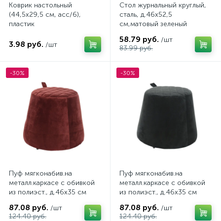
Коврик настольный
Стол журнальный круглый,
(44,5х29,5 см, асс/6),
сталь, д.46х52,5
пластик
см,матовый зеленый
58.79 руб.
/шт
3.98 руб.
/шт
83.99 руб.
-30%
-30%
Пуф мягконабив.на
Пуф мягконабив.на
металл.каркасе с обивкой
металл.каркасе с обивкой
из полиэст., д.46x35 cм
из полиэст., д.46x35 cм
цвет розовый
цвет черный
87.08 руб.
87.08 руб.
/шт
/шт
124.40 руб.
124.40 руб.