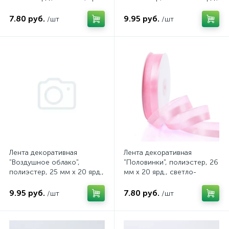
4630079854431
светло-розовый, арт.
4640108863631
7.80 руб.
9.95 руб.
/шт
/шт
Лента декоративная
Лента декоративная
"Воздушное облако",
"Половинки", полиэстер, 26
полиэстер, 25 мм х 20 ярд.,
мм х 20 ярд., светло-
розовый пион, арт.
розовый, арт.
4640108863648
4630079854424
9.95 руб.
7.80 руб.
/шт
/шт