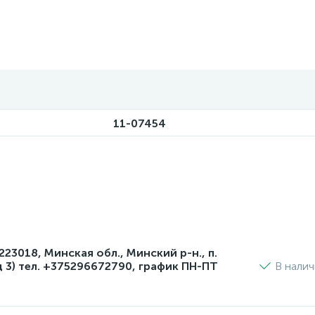
11-07454
3018, Минская обл., Минский р-н., п.
д 3) тел. +375296672790, график ПН-ПТ
В нали