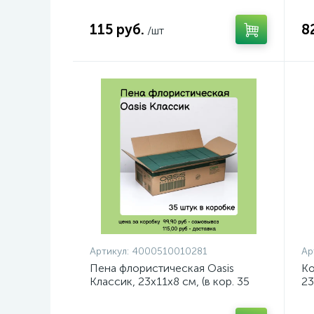
материалов 20 шт х 1 коробке,
ис
арт. 20-02302
ко
115 руб.
8
/шт
Артикул:
4000510010281
Ар
Пена флористическая Oasis
Ко
Классик, 23x11x8 см, (в кор. 35
23
шт.) арт. 10-01028
0