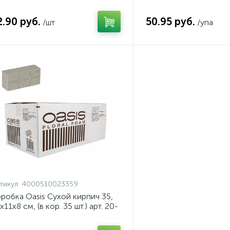
кусственных цветов 20 шт х 1
срезанных цветов 20 ш
робке
коробке арт.1001
2.90 руб.
50.95 руб.
/шт
/упа
тикул:
4000510023359
робка Oasis Сухой кирпич 35,
х11х8 см, (в кор. 35 шт.) арт. 20-
2335