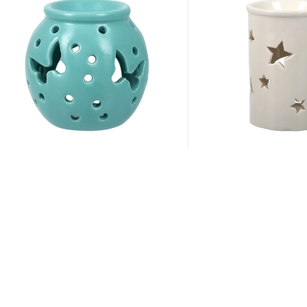
Артикул:
40236
Артикул:
40235
Аромалампа "Бабочки" для бани
Аромалампа "Звезды
и сауны, 8x8x8 см, бирюзовая
сауны, 7x7x10 см, б
"Банные штучки", арт. 40236
штучки", арт. 40235
11.40 руб.
11.40 руб.
/шт
/шт
-30%
-30%