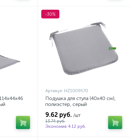
-30%
Артикул:
HZ1009570
(114х44х46
Подушка для стула (40х40 см),
рый
полиэстер, серый
9.62 руб.
/шт
13.74 руб.
Экономия 4.12 руб.