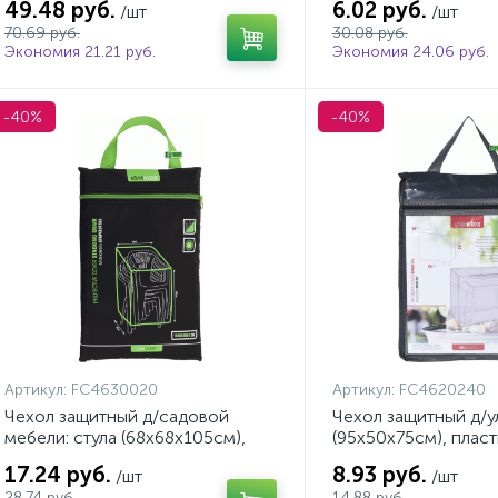
49.48 руб.
6.02 руб.
/шт
/шт
70.69 руб.
30.08 руб.
Экономия 21.21 руб.
Экономия 24.06 руб.
-40%
-40%
Артикул:
FC4630020
Артикул:
FC4620240
Чехол защитный д/садовой
Чехол защитный д/у
мебели: стула (68х68х105см),
(95х50х75см), пласт
полиэстер, черный
17.24 руб.
8.93 руб.
/шт
/шт
28.74 руб.
14.88 руб.