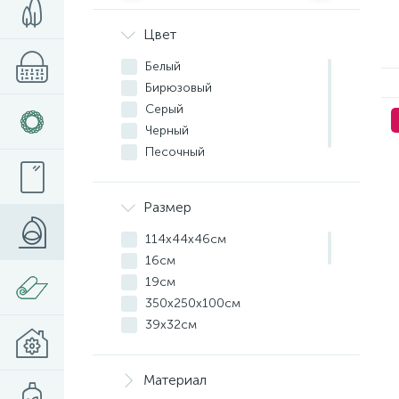
Цвет
Белый
Бирюзовый
Серый
Черный
Песочный
Синий
Размер
114x44x46см
16см
19см
350x250x100см
39x32см
40x40x6см
40x40см
Материал
41см