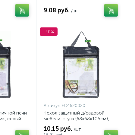
9.08 руб.
/шт
-40%
Артикул:
FC4620020
личной печи
Чехол защитный д/садовой
ик, серый
мебели: стула (68х68х105см),
пластик, серый
10.15 руб.
/шт
16.91 руб.