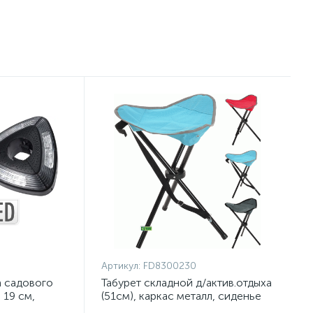
Артикул:
FD8300230
а садового
Табурет складной д/актив.отдыха
 19 см,
(51см), каркас металл, сиденье
полиэстер, асс/3