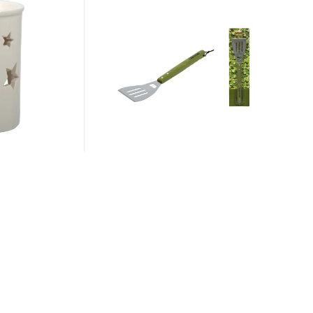
Артикул:
61315
" для бани и
BOYSCOUT Лопатка 41 см,
елая "Банные
НЕРЖАВЕЮЩАЯ СТАЛЬ, арт.
61315
8.08 руб.
/шт
11.54 руб.
Экономия 3.46 руб.
-30%