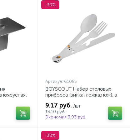
-30%
Артикул:
61085
ня
BOYSCOUT Набор столовых
дноярусная,
приборов (вилка, ложка,нож), в
92
чехле, 16 см, арт. 61085
9.17 руб.
/шт
13.10 руб.
Экономия 3.93 руб.
-30%