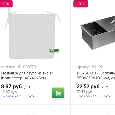
-30%
-30%
Артикул:
HZ1009770
Артикул:
61492
Подушка для стула из ткани
BOYSCOUT Коптиль
(полиэстер) 40х40х6см
350х250х100 мм, о
арт.HZ1009770
в коробке, арт. 614
8.87 руб.
22.52 руб.
/шт
/шт
12.67 руб.
32.17 руб.
Экономия 3.80 руб.
Экономия 9.65 руб.