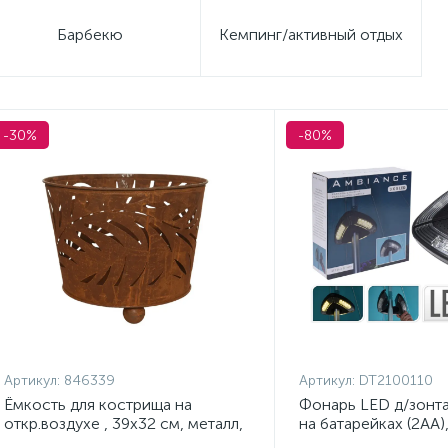
Барбекю
Кемпинг/активный отдых
-30%
-80%
Артикул:
846339
Артикул:
DT2100110
Ёмкость для кострища на
Фонарь LED д/зонт
откр.воздухе , 39х32 см, металл,
на батарейках (2АА),
ржавчина, арт. 846339
пластик