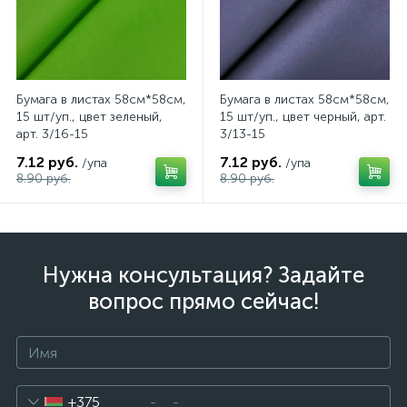
Бумага в листах 58см*58см,
Бумага в листах 58см*58см,
15 шт/уп., цвет зеленый,
15 шт/уп., цвет черный, арт.
арт. 3/16-15
3/13-15
7.12 руб.
7.12 руб.
/упа
/упа
8.90 руб.
8.90 руб.
Нужна консультация? Задайте
вопрос прямо сейчас!
+375