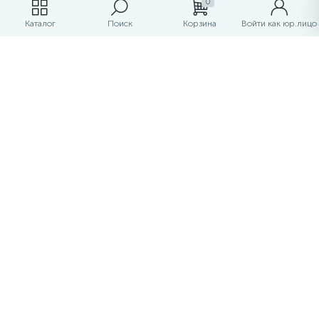
0
Каталог
Поиск
Корзина
Войти как юр.лицо
Бумага "Перламутровая
Бумага "Перламутровая
тишью" 50см*70см, 20шт. в
тишью" 50см*70см, 20шт. в
уп. (цвет светло-зеленый)
уп. (цвет розовый)
5.90 руб.
5.90 руб.
/упа
/упа
-40%